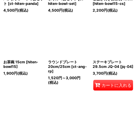
ト
[
ct-hiten-panda
]
hiten-bowl-set
]
[
hiten-bowl15-cs
]
4,500
円
(税込)
4,500
円
(税込)
2,200
円
(税込)
お茶碗 15cm
[
hiten-
ラウンドプレート
ステーキプレート
bowl15
]
20cm/25cm
[
ct-ang-
29.5cm JQ-04
[
jq-04
]
rp
]
1,900
円
(税込)
3,700
円
(税込)
1,520
円
～3,000
円
(税込)
カートに入れる