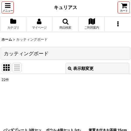
キュリアス
メニュー
カート
カテゴリ
マイページ
商品検索
ご利用案内
ホーム
>
カッティングボード
カッティングボード
表示順変更
閉じる
22
件
表示数
:
並び順
:
絞り込む
パンダプレート 3枚セッ
ボウル 4個セット
[
ct-
箸置き付きお茶碗 15cm