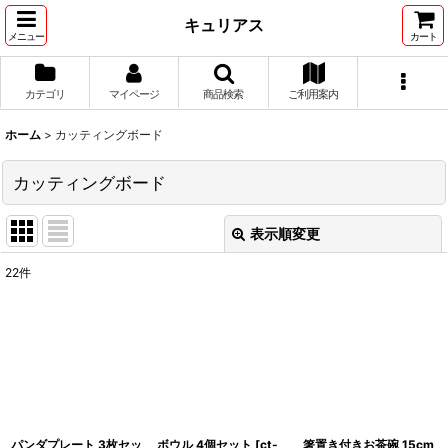
キュリアス
メニュー
カート
カテゴリ
マイページ
商品検索
ご利用案内
ホーム
>
カッティングボード
カッティングボード
表示順変更
閉じる
22
件
表示数
:
並び順
:
絞り込む
パンダプレート 3枚セッ
ボウル 4個セット
[
ct-
箸置き付きお茶碗 15cm