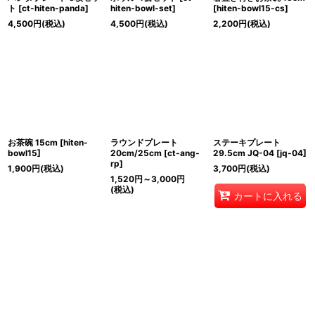
ト
[
ct-hiten-panda
]
hiten-bowl-set
]
[
hiten-bowl15-cs
]
4,500
円
(税込)
4,500
円
(税込)
2,200
円
(税込)
お茶碗 15cm
[
hiten-
ラウンドプレート
ステーキプレート
bowl15
]
20cm/25cm
[
ct-ang-
29.5cm JQ-04
[
jq-04
]
rp
]
1,900
円
(税込)
3,700
円
(税込)
1,520
円
～3,000
円
(税込)
カートに入れる