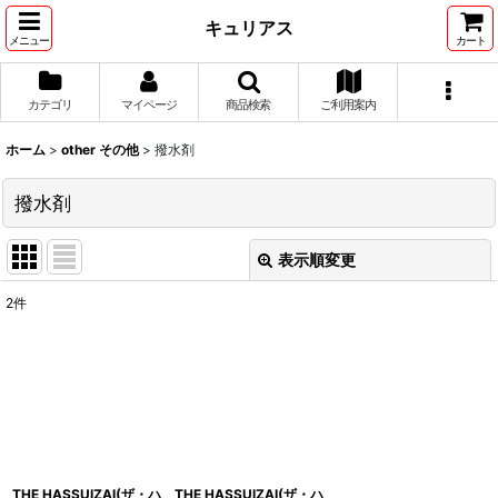
キュリアス
メニュー
カート
カテゴリ
マイページ
商品検索
ご利用案内
ホーム
>
other その他
>
撥水剤
撥水剤
表示順変更
閉じる
2
件
表示数
:
並び順
:
絞り込む
THE HASSUIZAI(ザ・ハ
THE HASSUIZAI(ザ・ハ