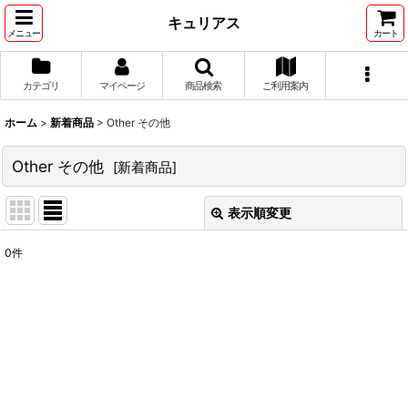
キュリアス
メニュー
カート
カテゴリ
マイページ
商品検索
ご利用案内
ホーム
>
新着商品
>
Other その他
Other その他
[
新着商品
]
表示順変更
閉じる
0
件
表示数
:
並び順
:
絞り込む