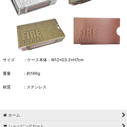
サイズ ：
ケース本体：
W12
×
D3.3
×
H7cm
重量 ：約166g
材質 ：ステンレス
ホーム
ショッピングカート